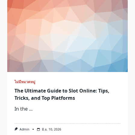
ไม่มีหมวดหมู่
The Ultimate Guide to Slot Online: Tips,
Tricks, and Top Platforms
In the
...
Admin
มิ.ย. 10, 2026