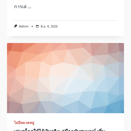
การเล่
...
Admin
มิ.ย. 4, 2026
ไม่มีหมวดหมู่