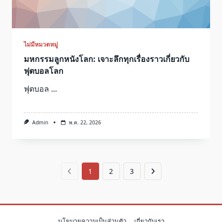
ไม่มีหมวดหมู่
มหกรรมลูกหนังโลก: เจาะลึกทุกเรื่องราวเกี่ยวกับ
ฟุตบอลโลก
ฟุตบอล
...
Admin
พ.ค. 22, 2026
1
2
3
นโยบายความเป็นส่วนตัว
เกี่ยวกับเรา