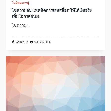
ไม่มีหมวดหมู่
ไขความลับ: เทคนิคการเล่นสล็อต ให้ได้เงินจริง
เพิ่มโอกาสชนะ!
ไขความ
...
Admin
พ.ค. 28, 2026