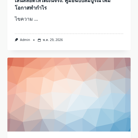
เล่นสล็อตให้ได้เงินจริง: คู่มือฉบับสมบูรณ์ เพิ่ม
โอกาสทำกำไร
ไขความ
...
Admin
พ.ค. 29, 2026