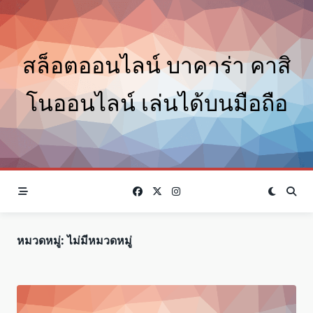
Skip
to
content
สล็อตออนไลน์ บาคาร่า คาสิ
โนออนไลน์ เล่นได้บนมือถือ
หมวดหมู่:
ไม่มีหมวดหมู่