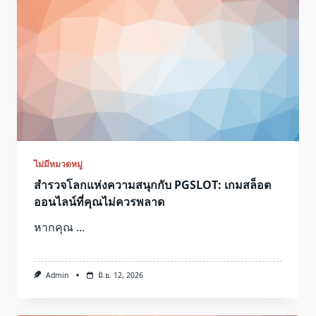
ไม่มีหมวดหมู่
สำรวจโลกแห่งความสนุกกับ PGSLOT: เกมสล็อต
ออนไลน์ที่คุณไม่ควรพลาด
หากคุณ
...
Admin
มิ.ย. 12, 2026