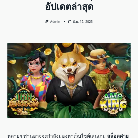
อัปเดตล่าสุด
Admin
มิ.ย. 12, 2023
หลายๆ ท่านอาจจะกำลังมองหาเว็บไซต์เล่นเกม
สล็อตค่าย