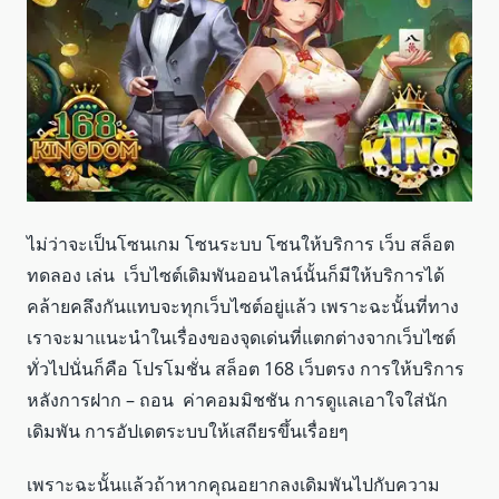
ไม่ว่าจะเป็นโซนเกม โซนระบบ โซนให้บริการ เว็บ สล็อต
ทดลอง เล่น เว็บไซต์เดิมพันออนไลน์นั้นก็มีให้บริการได้
คล้ายคลึงกันแทบจะทุกเว็บไซต์อยู่แล้ว เพราะฉะนั้นที่ทาง
เราจะมาแนะนำในเรื่องของจุดเด่นที่แตกต่างจากเว็บไซต์
ทั่วไปนั่นก็คือ โปรโมชั่น สล็อต 168 เว็บตรง การให้บริการ
หลังการฝาก – ถอน ค่าคอมมิชชัน การดูแลเอาใจใส่นัก
เดิมพัน การอัปเดตระบบให้เสถียรขึ้นเรื่อยๆ
เพราะฉะนั้นแล้วถ้าหากคุณอยากลงเดิมพันไปกับความ