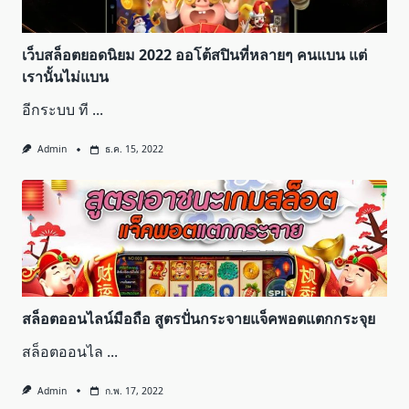
เว็บสล็อตยอดนิยม 2022 ออโต้สปินที่หลายๆ คนแบน แต่
เรานั้นไม่แบน
อีกระบบ ที
...
Admin
ธ.ค. 15, 2022
สล็อตออนไลน์มือถือ สูตรปั่นกระจายแจ็คพอตแตกกระจุย
สล็อตออนไล
...
Admin
ก.พ. 17, 2022