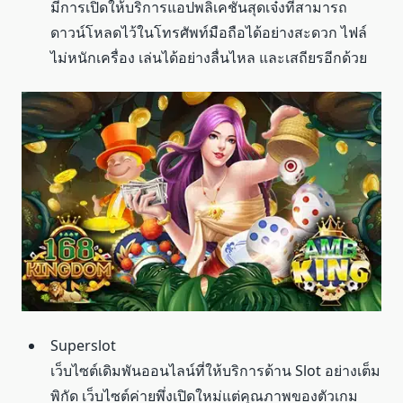
มีการเปิดให้บริการแอปพลิเคชันสุดเจ๋งที่สามารถ
ดาวน์โหลดไว้ในโทรศัพท์มือถือได้อย่างสะดวก ไฟล์
ไม่หนักเครื่อง เล่นได้อย่างลื่นไหล และเสถียรอีกด้วย
Superslot
เว็บไซต์เดิมพันออนไลน์ที่ให้บริการด้าน Slot อย่างเต็ม
พิกัด เว็บไซต์ค่ายพึ่งเปิดใหม่แต่คุณภาพของตัวเกม