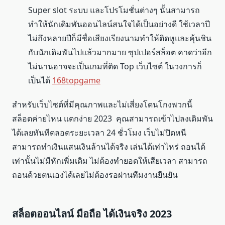
Super slot ระบบ และโปรโมชั่นต่างๆ นั้นสามารถ
ทำให้นักเดิมพันออนไลน์สนใจได้เป็นอย่างดี ใช้เวลาปี
ไม่ถึงหลายปีก็มีชื่อเสียงเรียงนามทำให้ติดหูและคุ้นชิน
กับนักเดิมพันไปแล้วมากมาย ซุปเปอร์สล็อต คาดว่าอีก
ไม่นานอาจจะเป็นเกมที่ติด Top เว็บไซต์ ในวงการก็
เป็นได้
168topgame
สำหรับเว็บไซต์ที่มีคุณภาพและไม่เสี่ยงโดนโกงพวกนี้
สล็อตค่ายไหน แตกง่าย 2023 คุณสามารถเข้าไปลงเดิมพัน
ได้เลยทันทีตลอดระยะเวลา 24 ชั่วโมง เว็บไม่ปิดหนี
สามารถทำเงินแสนเงินล้านได้จริง เล่นได้เท่าไหร่ ถอนได้
เท่านั้นไม่มีหักเพิ่มเติม ไม่ต้องทำยอดให้เสียเวลา สามารถ
ถอนด้วยตนเองได้เลยไม่ต้องรอผ่านทีมงานยืนยัน
สล็อตออนไลน์ มือถือ ได้เงินจริง 2023