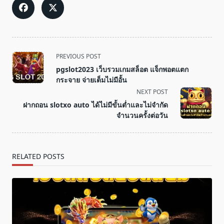
<span
PREVIOUS POST
class="nav-
pgslot2023 เว็บรวมเกมสล็อต แจ็กพอตแตก
subtitle
กระจาย จ่ายเต็มไม่มีอั้น
screen-
NEXT POST
reader-
ฝากถอน slotxo auto ได้ไม่มีขั้นต่ำและไม่จำกัด
text">Page</span>
จำนวนครั้งต่อวัน
RELATED POSTS